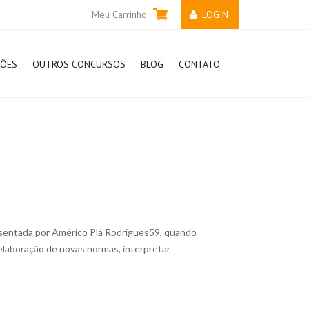
Meu Carrinho
LOGIN
ÇÕES
OUTROS CONCURSOS
BLOG
CONTATO
resentada por Américo Plá Rodrigues59, quando
a elaboração de novas normas, interpretar