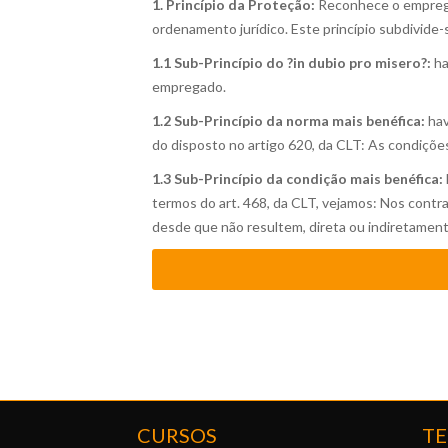
1. Princípio da Proteção:
Reconhece o emprega
ordenamento jurídico. Este princípio subdivide-
1.1 Sub-Princípio do ?in dubio pro misero?:
ha
empregado.
1.2 Sub-Princípio da norma mais benéfica:
hav
do disposto no artigo 620, da CLT: As condiçõ
1.3 Sub-Princípio da condição mais benéfica:
termos do art. 468, da CLT, vejamos: Nos contra
desde que não resultem, direta ou indiretamente
CURSOS
TE