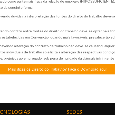
do como parte mais fraca da relação de emprego (HIPOSSUFICIENTE), 
se da seguinte forma:
vendo dúvida na interpretação das fontes do direito do trabalho deve-se
endo conflito entre fontes do direito do trabalho deve-se optar pela f
es estabelecidas em Convenção, quando mais favoráveis, prevalecerão so
havendo alteração do contrato de trabalho não deve-se causar qualquer p
tos individuais de trabalho só é lícita a alteração das respectivas cond
, prejuízos ao empregado, sob pena de nulidade da cláusula infringente 
Mais dicas de Direito do Trabalho? Faça o Download aqui!
CNOLOGIAS
SEDES