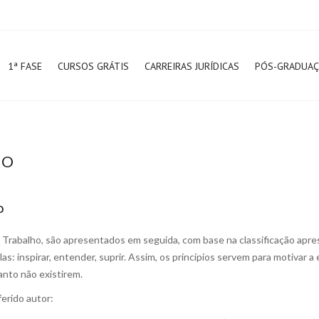
1ª FASE
CURSOS GRÁTIS
CARREIRAS JURÍDICAS
PÓS-GRADUA
HO
o
 do Trabalho, são apresentados em seguida, com base na classificação ap
as: inspirar, entender, suprir. Assim, os princípios servem para motivar 
anto não existirem.
ferido autor: